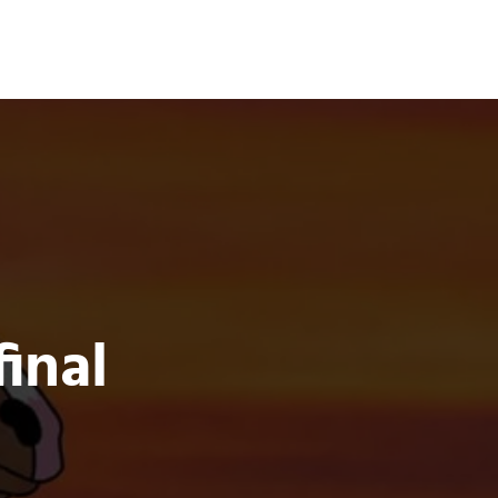
Terror
Fantasía
Ciencia Ficción
inal