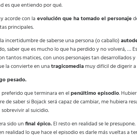
d es que entiendo por qué.
uy acorde con la
evolución que ha tomado el personaje
d
as principales.
a incertidumbre de saberse una persona (o caballo)
autode
do, saber que es mucho lo que ha perdido y no volverá, … Es
on tantos matices, con unos personajes tan desarrollados 
ue la convierte en una
tragicomedia
muy difícil de digerir a
lgo pesado.
preferido que terminara en el
penúltimo episodio
. Hubie
re de saber si Bojack será capaz de cambiar, me hubiera re
 sobrevivir al suicidio.
era sido un
final épico.
El resto en realidad se le presupone. 
en realidad lo que hace el episodio es darle más vueltas a 