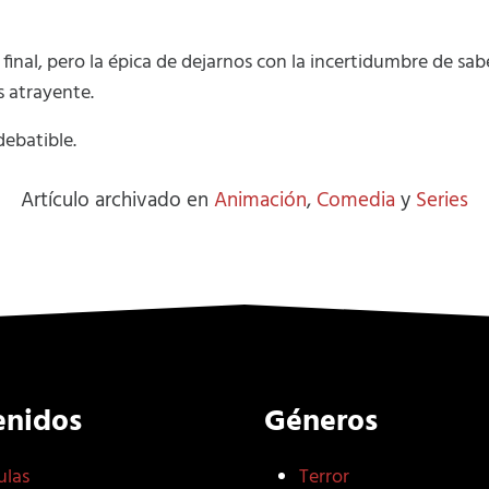
inal, pero la épica de dejarnos con la incertidumbre de sab
 atrayente.
debatible.
Artículo archivado en
Animación
,
Comedia
y
Series
enidos
Géneros
ulas
Terror