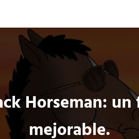
Ocio 3.0
s
Acción
Comunidad de Ocio Online
ack Horseman: un f
mejorable.