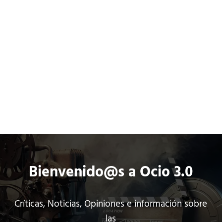
Saltar al contenido principal
Skip to header left navigation
Skip to header right navigation
Skip to site footer
ci
o
Películas
Series
Cómics
3
.
0
Co
Bienvenido@s a Ocio 3.0
Críticas, Noticias, Opiniones e información sobre
las