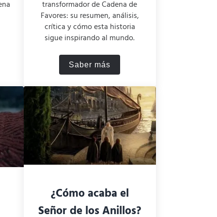
ena
transformador de Cadena de
Favores: su resumen, análisis,
crítica y cómo esta historia
sigue inspirando al mundo.
Saber más
cado
petua (1994): resumen, crítica, información y análisis
Cadena de Favores: Resumen, Aná
¿Cómo acaba el
Señor de los Anillos?