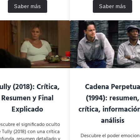
Saber más
Saber más
n y análisis
Cómo termina El Último Mohicano
Resumen de
ully (2018): Crítica,
Cadena Perpetu
Resumen y Final
(1994): resumen,
Explicado
crítica, informació
análisis
scubre el significado oculto
 Tully (2018) con una crítica
Descubre el poder emocion
ofunda, resumen detallado y