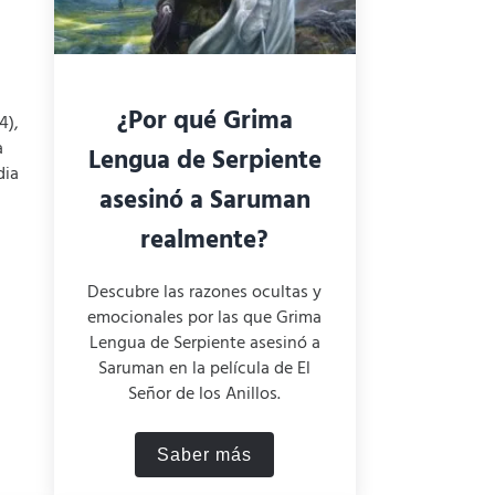
¿Por qué Grima
4),
a
Lengua de Serpiente
dia
asesinó a Saruman
realmente?
Descubre las razones ocultas y
emocionales por las que Grima
Lengua de Serpiente asesinó a
Saruman en la película de El
Señor de los Anillos.
Saber más
1994): Crítica, análisis e información
¿Por qué Grima Lengua de Serp