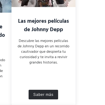
Las mejores películas
e
de Johnny Depp
do
Descubre las mejores películas
de Johnny Depp en un recorrido
cautivador que despierta tu
curiosidad y te invita a revivir
undo
grandes historias.
n
de
ón
Saber más
y Crítica
eo tiene poderes en el mundo real?
Las mejores películas de Johnn