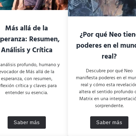
Más allá de la
¿Por qué Neo tien
speranza: Resumen,
poderes en el mun
Análisis y Crítica
real?
análisis profundo, humano y
Descubre por qué Neo
evocador de Más allá de la
manifiesta poderes en el m
esperanza, con resumen,
real y cómo esta revelació
eflexión crítica y claves para
altera el sentido profundo 
entender su esencia.
Matrix en una interpretaci
sorprendente.
Saber más
Saber más
a “Adú”
Más allá de la esperanza: Resumen, Análisis 
¿Por qué N