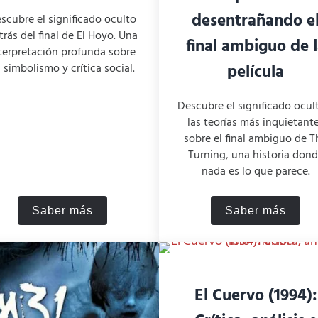
desentrañando e
scubre el significado oculto
trás del final de El Hoyo. Una
final ambiguo de 
terpretación profunda sobre
película
 simbolismo y crítica social.
Descubre el significado ocul
las teorías más inquietant
sobre el final ambiguo de T
Turning, una historia don
nada es lo que parece.
Saber más
Saber más
de Sauron?
El Hoyo: Final Explicado
The Turnin
El Cuervo (1994):