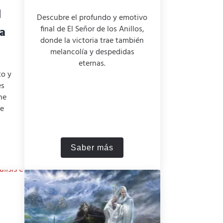
l
Descubre el profundo y emotivo
final de El Señor de los Anillos,
la
donde la victoria trae también
melancolía y despedidas
eternas.
to y
es
he
de
Saber más
g explicado: desentrañando el final ambiguo de la pelíc
¿Cómo acaba el Señor de los An