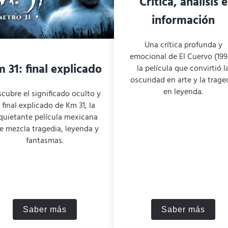
Crítica, análisis e
información
Una crítica profunda y
emocional de El Cuervo (199
 31: final explicado
la película que convirtió l
oscuridad en arte y la trage
en leyenda.
cubre el significado oculto y
l final explicado de Km 31, la
quietante película mexicana
e mezcla tragedia, leyenda y
fantasmas.
Saber más
Saber más
culo de Matrix en Revolutions?
Km 31: final explicado
El Cuervo (