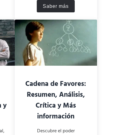
Saber más
 la Milla Verde
Shutter Island: final explicado
a
Cadena de Favores:
Resumen, Análisis,
n y
Crítica y Más
información
al,
Descubre el poder