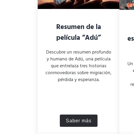
Resumen de la
película “Adú”
e
Descubre un resumen profundo
y humano de Adú, una película
Un 
que entrelaza tres historias
conmovedoras sobre migración,
pérdida y esperanza.
r
Saber más
Resumen de la películ