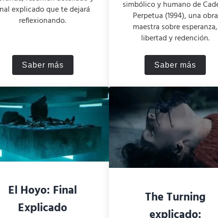
simbólico y humano de Cad
inal explicado que te dejará
Perpetua (1994), una obra
reflexionando.
maestra sobre esperanza,
libertad y redención.
Saber más
Saber más
e de la Rosa”
Tully (2018): Crítica, Resumen y Final Expli
Cadena Per
El Hoyo: Final
The Turning
Explicado
explicado: