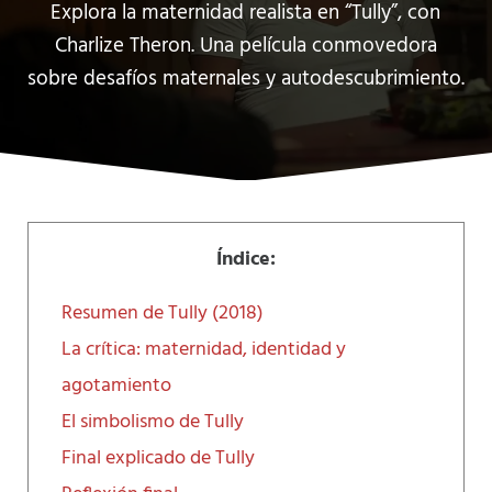
Explora la maternidad realista en “Tully”, con
Charlize Theron. Una película conmovedora
sobre desafíos maternales y autodescubrimiento.
Índice:
Resumen de Tully (2018)
La crítica: maternidad, identidad y
agotamiento
El simbolismo de Tully
Final explicado de Tully