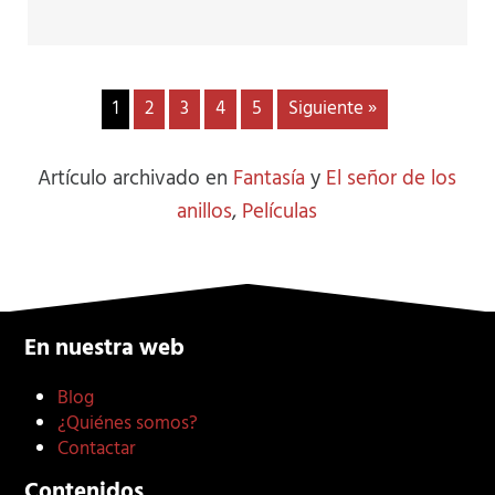
1
2
3
4
5
Siguiente »
Artículo archivado en
Fantasía
y
El señor de los
anillos
,
Películas
En nuestra web
Blog
¿Quiénes somos?
Contactar
Contenidos