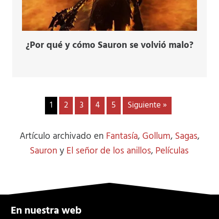
¿Por qué y cómo Sauron se volvió malo?
1
2
3
4
5
Siguiente »
Artículo archivado en
Fantasía
,
Gollum
,
Sagas
,
Sauron
y
El señor de los anillos
,
Películas
En nuestra web