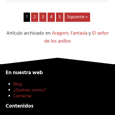
1
2
3
4
5
Siguiente »
Artículo archivado en
Aragorn
,
Fantasía
y
El señor
de los anillos
En nuestra web
Blog
¿Quiénes somos?
Contactar
Contenidos