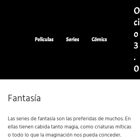
Saltar al contenido principal
Skip to header left navigation
Skip to header right navigation
Skip to site footer
ci
o
Películas
Series
Cómics
3
.
0
Co
Fantasía
Las series de fantasía son las preferidas de muchos. En
ellas tienen cabida tanto magia, como criaturas míticas
o todo lo que la imaginación nos pueda conceder.