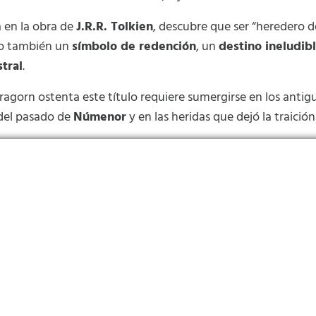
 en la obra de
J.R.R. Tolkien
, descubre que ser “heredero de
no también un
símbolo de redención
, un
destino ineludib
tral
.
gorn ostenta este título requiere sumergirse en los antigu
 del pasado de
Númenor
y en las heridas que dejó la traición 