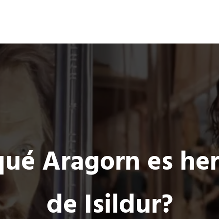
Ocio 3.0
s
Acción
Comunidad de Ocio Online
qué Aragorn es he
de Isildur?