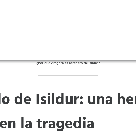
¿Por qué Aragorn es heredero de Isildur?
do de Isildur: una he
 en la tragedia