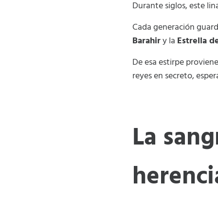
Durante siglos, este li
Cada generación guardó
Barahir
y la
Estrella d
De esa estirpe provien
reyes en secreto, espe
La sang
herenc