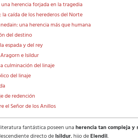
: una herencia forjada en la tragedia
: la caída de los herederos del Norte
Dúnedain: una herencia más que humana
ión del destino
la espada y del rey
 Aragorn e Isildur
la culminación del linaje
lico del linaje
da
je de redención
e el Señor de los Anillos
 literatura fantástica poseen una
herencia tan compleja y s
 descendiente directo de
Isildur
, hijo de
Elendil
.