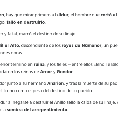
rn
, hay que mirar primero a
Isildur
, el hombre que
cortó el
rgo,
falló en destruirlo
.
co y fatal, marcó el destino de su linaje.
il el Alto
, descendiente de los
reyes de Númenor
, un pue
ndes obras.
menor terminó en
ruina
, y los fieles —entre ellos Elendil e I
ndaron los reinos de
Arnor
y
Gondor
.
ndor junto a su hermano
Anárion
, y tras la muerte de su pad
el trono como el peso del destino de su pueblo.
dur al negarse a destruir el Anillo selló la caída de su linaj
n la
sombra del arrepentimiento
.