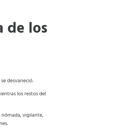
a de los
a se desvaneció.
ientras los restos del
o nómada, vigilante,
nes.