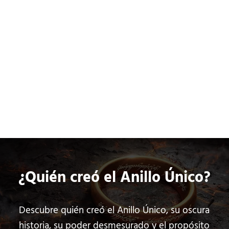
Saltar al contenido principal
Skip to header left navigation
Skip to header right navigation
Skip to site footer
ci
o
Películas
Series
Cómics
3
.
0
Co
¿Quién creó el Anillo Único?
Descubre quién creó el Anillo Único, su oscura
historia, su poder desmesurado y el propósito