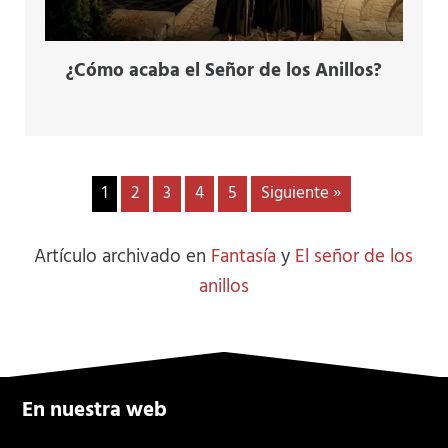
¿Cómo acaba el Señor de los Anillos?
1
2
3
4
5
Siguiente »
Artículo archivado en
Fantasía
y
El señor de los
anillos
En nuestra web