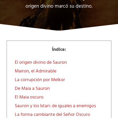
origen divino marcó su destino.
Índice:
El origen divino de Sauron
Mairon, el Admirable
La corrupción por Melkor
De Maia a Sauron
El Maia oscuro
Sauron y los Istari: de iguales a enemigos
La forma cambiante del Señor Oscuro