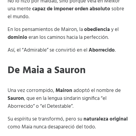
No lo hizo por maldad, sino porque veía en Melkor
una mente
capaz de imponer orden absoluto
sobre
el mundo.
En los pensamientos de Mairon, la
obediencia
y el
dominio
eran los caminos hacia la perfección.
Así, el “Admirable” se convirtió en el
Aborrecido
.
De Maia a Sauron
Una vez corrompido,
Mairon
adoptó el nombre de
Sauron
, que en la lengua sindarin significa “el
Aborrecido” o “el Detestable”.
Su espíritu se transformó, pero su
naturaleza original
como Maia nunca desapareció del todo.