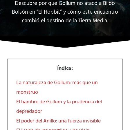
Descubre por qué Gollum no atacó a Bilbo
Bolsón en “El Hobbit” y cómo este encuentro
cambió el destino de la Tierra Media.
Índice:
La naturaleza de Gollum: más que un
monstruo
El hambre de Gollum y la prudencia del
depredador
El poder del Anillo: una fuerza invisible