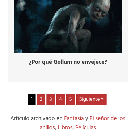
¿Por qué Gollum no envejece?
1
2
3
4
5
Siguiente »
Artículo archivado en
Fantasía
y
El señor de los
anillos
,
Libros
,
Películas