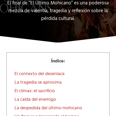
El final de “El Último Mohicano” es una poderosa
mezcla de valentía, tragedia y reflexión sobre la
pérdida cultural.
Índice:
El contexto del desenlace
La tragedia se aproxima
El clímax: el sacrificio
La caída del enemigo
La despedida del último mohicano