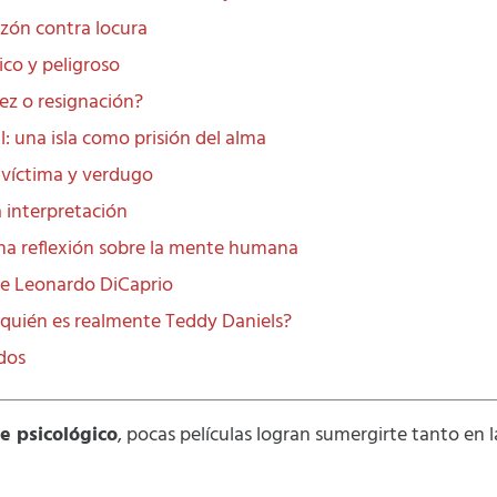
azón contra locura
co y peligroso
dez o resignación?
l: una isla como prisión del alma
: víctima y verdugo
a interpretación
 una reflexión sobre la mente humana
de Leonardo DiCaprio
 ¿quién es realmente Teddy Daniels?
ados
ne psicológico
, pocas películas logran sumergirte tanto e