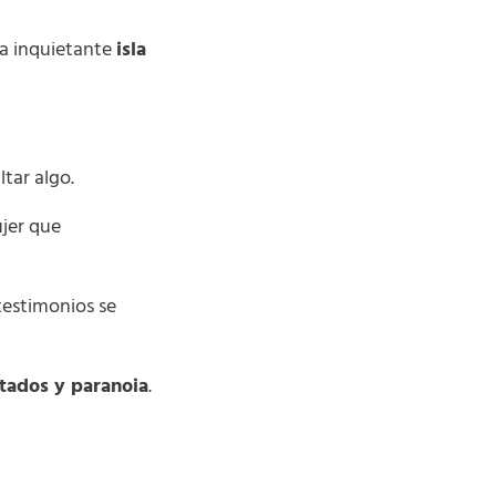
la inquietante
isla
ltar algo.
jer que
testimonios se
tados y paranoia
.