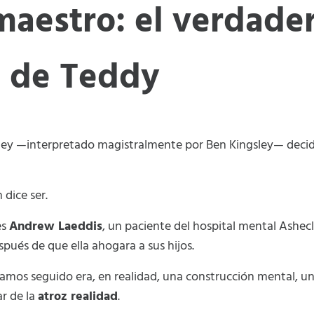
 maestro: el verdade
 de Teddy
awley —interpretado magistralmente por Ben Kingsley— deci
 dice ser.
es
Andrew Laeddis
, un paciente del hospital mental Ashecl
spués de que ella ahogara a sus hijos.
íamos seguido era, en realidad, una construcción mental, u
r de la
atroz realidad
.