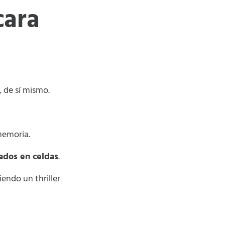
cara
 de sí mismo.
memoria.
ados en celdas
.
endo un thriller