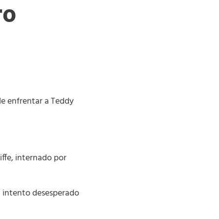
ro
de enfrentar a Teddy
iffe, internado por
n intento desesperado