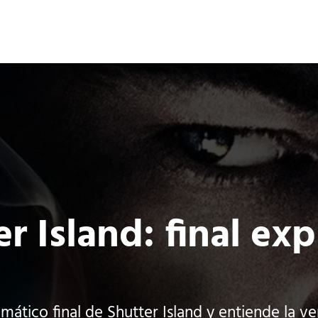
Ocio 3.0
s
Acción
Comunidad de Ocio Online
r Island: final ex
mático final de Shutter Island y entiende la ve