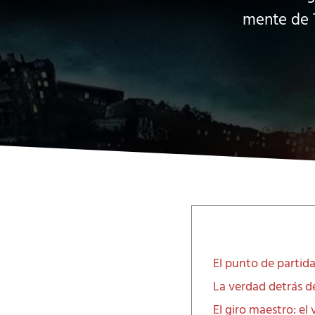
mente de T
El punto de partida:
La verdad detrás d
El giro maestro: e