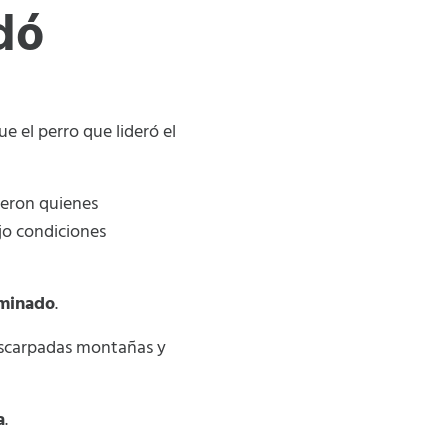
dó
e el perro que lideró el
ueron quienes
jo condiciones
rminado
.
 escarpadas montañas y
a
.