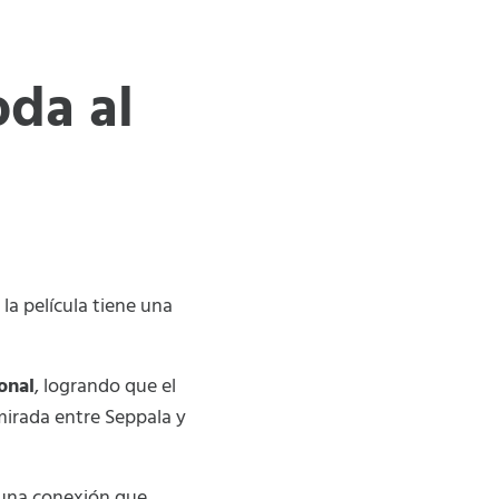
oda al
, la película tiene una
onal
, logrando que el
 mirada entre Seppala y
 una conexión que