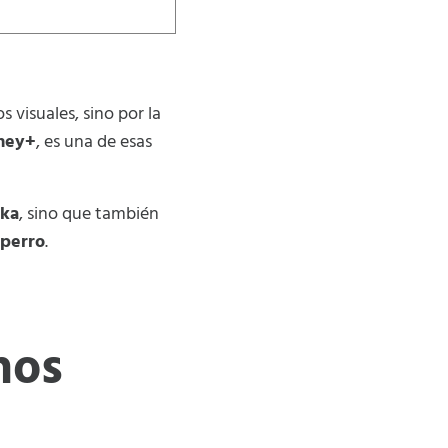
 visuales, sino por la
ney+
, es una de esas
ska
, sino que también
 perro
.
hos