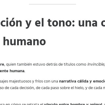
ción y el tono: una 
u humano
ore
, quien también estuvo detrás de títulos como
Invincible
mente humana
.
sajes majestuosos y fríos con una
narrativa cálida y emoci
so de cada decisión, de cada paso sobre el hielo, y de cada
osa en cómo se retrata el
vínculo entre hombre y animal
,