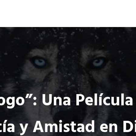
Ocio 3.0
s
Acción
Comunidad de Ocio Online
ogo”: Una Película
tía y Amistad en D