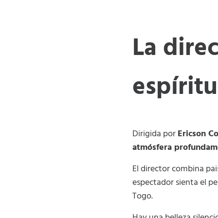
La direc
espírit
Dirigida por
Ericson C
atmósfera profunda
El director combina pai
espectador sienta el pe
Togo.
Hay una belleza silenci