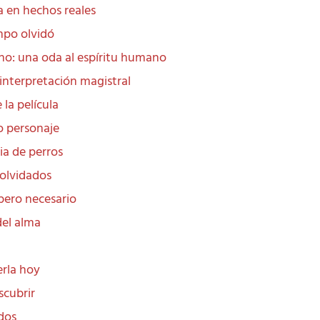
a en hechos reales
mpo olvidó
ono: una oda al espíritu humano
interpretación magistral
 la película
o personaje
ia de perros
olvidados
pero necesario
del alma
erla hoy
scubrir
ados