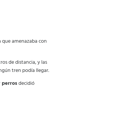
ria que amenazaba con
os de distancia, y las
gún tren podía llegar.
r perros
decidió