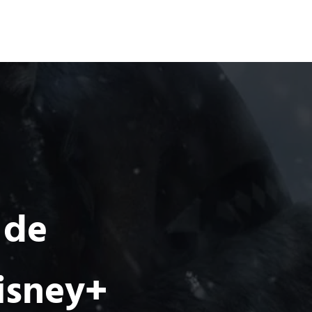
Terror
Fantasía
Ciencia Ficción
 de
isney+