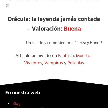
si.
Drácula: la leyenda jamás contada
– Valoración:
Buena
Un saludo y como siempre ¡Fuerza y Honor!
Artículo archivado en
Fantasía
,
Muertos
Vivientes
,
Vampiros
y
Películas
En nuestra web
Blog