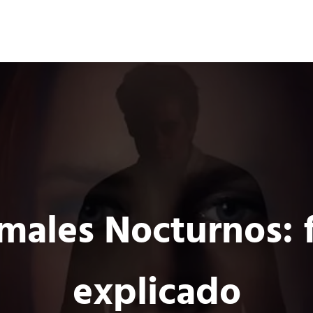
Ocio 3.0
s
Acción
Comunidad de Ocio Online
males Nocturnos: f
explicado