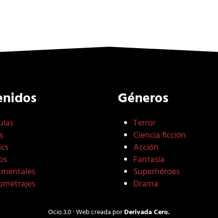
enidos
Géneros
ulas
Terror
s
Ciencia ficción
cs
Acción
os
Fantasía
mentales
Superhéroes
ometrajes
Drama
Ocio 3.0 · Web creada por
Derivada Cero.