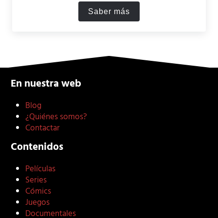
Saber más
Las 10 mejores películas d
En nuestra web
Blog
¿Quiénes somos?
Contactar
Contenidos
Películas
Series
Cómics
Juegos
Documentales