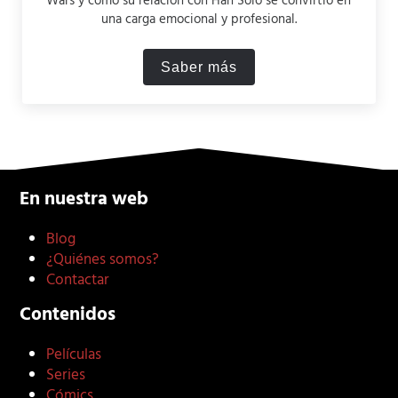
Wars y cómo su relación con Han Solo se convirtió en
una carga emocional y profesional.
Saber más
Por qué Harrison Ford no p
En nuestra web
Blog
¿Quiénes somos?
Contactar
Contenidos
Películas
Series
Cómics