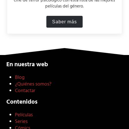
cine de terror psicológico con esta lista de las mejores
películas del género.
Saber más
Las 10 Mejores Películas de
En nuestra web
Blog
¿Quiénes somos?
Contactar
Contenidos
Películas
Series
Cómics