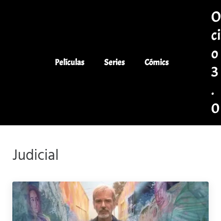
Saltar al contenido principal
Skip to header left navigation
Skip to header right navigation
Skip to site footer
ci
o
Películas
Series
Cómics
3
.
0
Co
Judicial