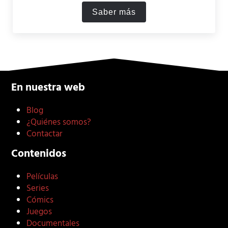
Saber más
21 Blackjack: Resumen y An
En nuestra web
Blog
¿Quiénes somos?
Contactar
Contenidos
Películas
Series
Cómics
Juegos
Documentales