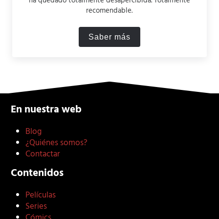
ha quedado totalmente desapercibida. Totalmente
recomendable.
Saber más
StartUp, una buena serie q
En nuestra web
Blog
¿Quiénes somos?
Contactar
Contenidos
Películas
Series
Cómics