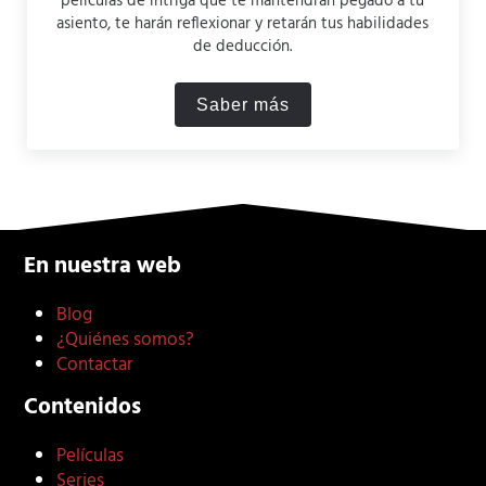
películas de intriga que te mantendrán pegado a tu
asiento, te harán reflexionar y retarán tus habilidades
de deducción.
Saber más
Las 20 Mejores Películas de
En nuestra web
Blog
¿Quiénes somos?
Contactar
Contenidos
Películas
Series