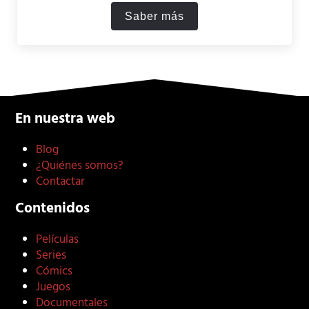
Saber más
Las 10 mejores películas d
En nuestra web
Blog
¿Quiénes somos?
Contactar
Contenidos
Películas
Series
Cómics
Juegos
Documentales