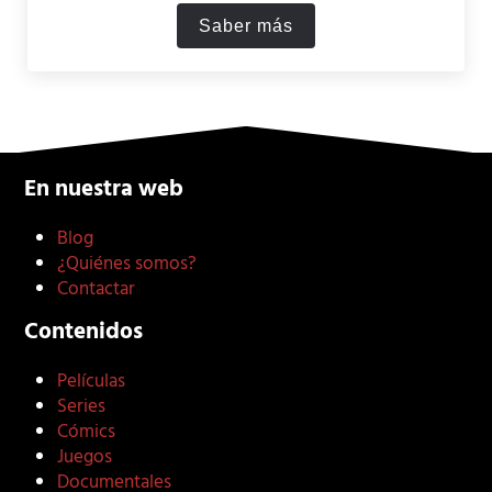
Saber más
Las 10 mejores películas d
En nuestra web
Blog
¿Quiénes somos?
Contactar
Contenidos
Películas
Series
Cómics
Juegos
Documentales