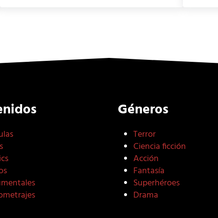
enidos
Géneros
ulas
Terror
s
Ciencia ficción
cs
Acción
os
Fantasía
mentales
Superhéroes
ometrajes
Drama