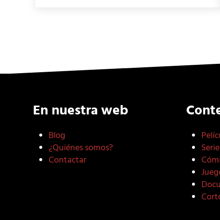
En nuestra web
Cont
Blog
Pelíc
¿Quiénes somos?
Serie
Contactar
Cómi
Jueg
Docu
Cort