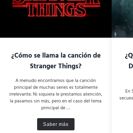
¿Cómo se llama la canción de
¿Q
Stranger Things?
D
A menudo encontramos que la canción
principal de muchas series es totalmente
En 
irrelevante. Ni siquiera le prestamos atención,
secues
la pasamos sin más, pero en el caso del tema
principal de …
Saber más
 para ver Stranger Things?
¿Cómo se llama la canción de S