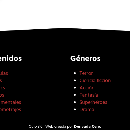
enidos
Géneros
ulas
Terror
s
Ciencia ficción
cs
Acción
os
Fantasía
mentales
Superhéroes
ometrajes
Drama
Ocio 3.0 · Web creada por
Derivada Cero.