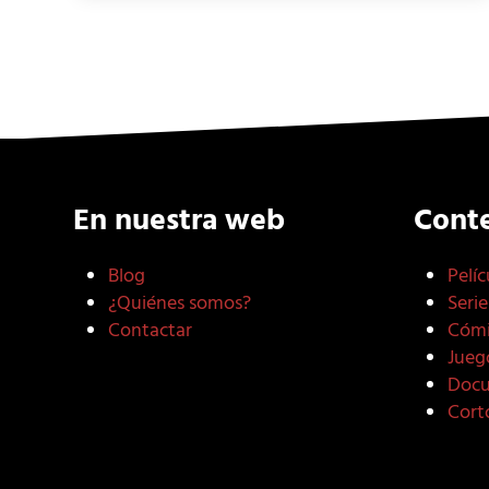
En nuestra web
Cont
Blog
Pelíc
¿Quiénes somos?
Serie
Contactar
Cómi
Jueg
Docu
Cort