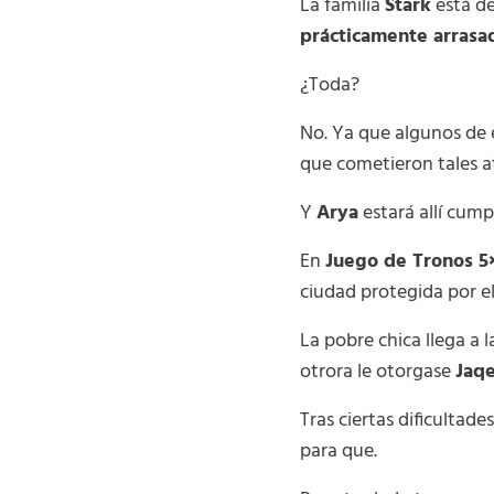
La familia
Stark
está de
prácticamente arrasa
¿Toda?
No. Ya que algunos de 
que cometieron tales at
Y
Arya
estará allí cum
En
Juego de Tronos 5×
ciudad protegida por 
La pobre chica llega a 
otrora le otorgase
Jaqe
Tras ciertas dificulta
para que.