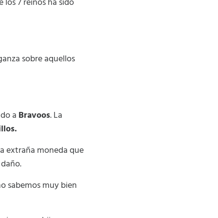
 los 7 reinos ha sido
ganza sobre aquellos
ado a
Bravoos
. La
llos.
a la extraña moneda que
 daño.
a no sabemos muy bien