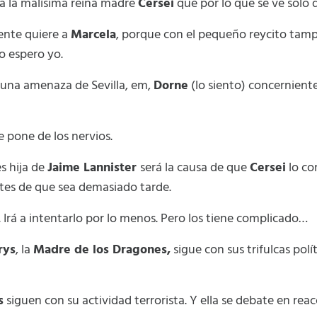
a la malísima reina madre
Cersei
que por lo que se ve solo q
ente quiere a
Marcela
, porque con el pequeño reycito tamp
o espero yo.
 una amenaza de Sevilla, em,
Dorne
(lo siento) concerniente
 pone de los nervios.
s hija de
Jaime Lannister
será la causa de que
Cersei
lo co
tes de que sea demasiado tarde.
Irá a intentarlo por lo menos. Pero los tiene complicado…
rys
, la
Madre de los Dragones,
sigue con sus trifulcas polí
s
siguen con su actividad terrorista. Y ella se debate en re