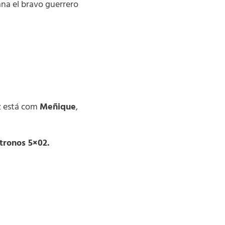
ana el bravo guerrero
ez está com
Meñique
,
tronos 5×02.