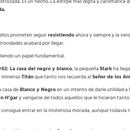
strozada. Es un hecho. La estirpe más digna y carismática de
da.
ellos prometen seguir
resistiendo
ahora y siempre y la ven
rocidades acabará por llegar.
pliendo un papel fundamental.
02: La casa del negro y blanco
, la pequeña
Stark
ha lleg
el inmenso
Titán
que tanto nos recuerda al
Señor de los Ani
la casa de
Blanco y Negro
en un intento de darle utilidad 
n H’gar
y vengarse de todos aquellos que le hicieran tanto
des consigue entrar en la misteriosa morada, aunque todaví