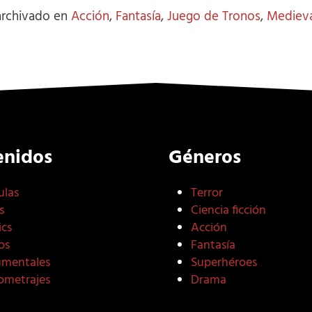
 archivado en
Acción
,
Fantasía
,
Juego de Tronos
,
Medieva
enidos
Géneros
ulas
Terror
s
Ciencia ficción
cs
Acción
os
Fantasía
mentales
Superhéroes
ometrajes
Drama