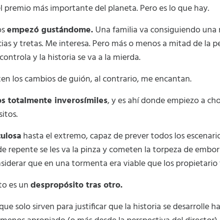
l premio más importante del planeta. Pero es lo que hay.
os
empezó gustándome.
Una familia va consiguiendo una m
 y tretas. Me interesa. Pero más o menos a mitad de la pelí
controla y la historia se va a la mierda.
en los cambios de guión, al contrario, me encantan.
os totalmente inverosímiles
, y es ahí donde empiezo a cho
itos.
culosa
hasta el extremo, capaz de prever todos los escenario
e repente se les va la pinza y cometen la torpeza de emborr
siderar que en una tormenta era viable que los propietario 
to es un
despropósito tras otro.
e solo sirven para justificar que la historia se desarrolle h