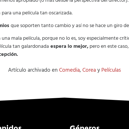
menos apropiado (o más desde la perspectiva del director).
n
para una película tan oscarizada.
amios
que soporten tanto cambio y así no se hace un giro de
a una mala película, porque no lo es, soy especialmente crí
elícula tan galardonada
espera lo mejor,
pero en este caso,
cepción.
Artículo archivado en
Comedia
,
Corea
y
Películas
enidos
Géneros