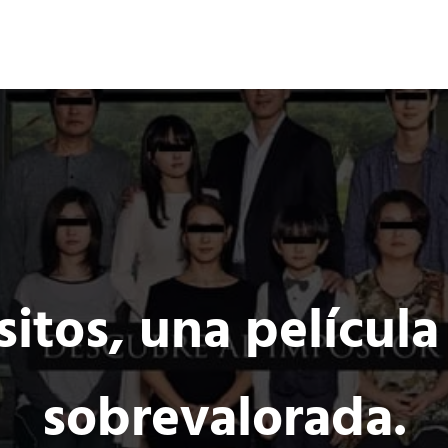
Ocio 3.0
s
Acción
Comunidad de Ocio Online
sitos, una películ
sobrevalorada.