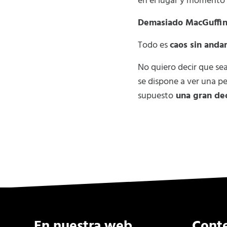
en el lugar y momento 
Demasiado MacGuffi
Todo es
caos sin and
No quiero decir que se
se dispone a ver una p
supuesto
una gran de
En nuestra web
Cont