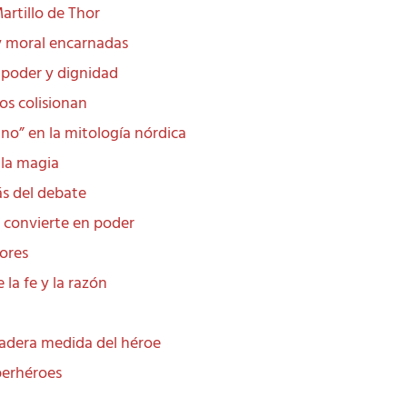
artillo de Thor
y moral encarnadas
e poder y dignidad
os colisionan
no” en la mitología nórdica
 la magia
ás del debate
 convierte en poder
tores
la fe y la razón
dadera medida del héroe
perhéroes