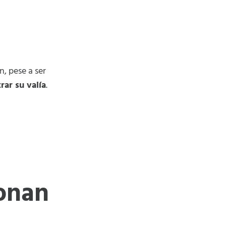
, pese a ser
rar su valía
.
ionan