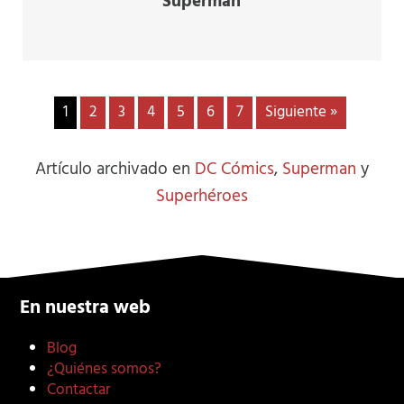
Superman
1
2
3
4
5
6
7
Siguiente »
Artículo archivado en
DC Cómics
,
Superman
y
Superhéroes
En nuestra web
Blog
¿Quiénes somos?
Contactar