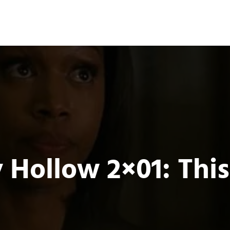
Ocio 3.0
s
Acción
Comunidad de Ocio Online
 Hollow 2×01: This