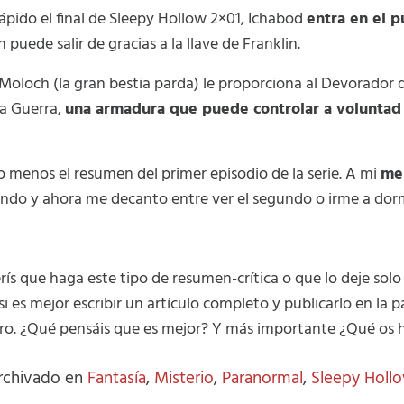
ápido el final de Sleepy Hollow 2×01, Ichabod
entra en el p
n puede salir de gracias a la llave de Franklin.
 Moloch (la gran bestia parda) le proporciona al Devorador d
la Guerra,
una armadura que puede controlar a voluntad
o menos el resumen del primer episodio de la serie. A mi
me
ndo y ahora me decanto entre ver el segundo o irme a dor
erís que haga este tipo de resumen-crítica o que lo deje solo
es mejor escribir un artículo completo y publicarlo en la pá
oro. ¿Qué pensáis que es mejor? Y más importante ¿Qué os h
archivado en
Fantasía
,
Misterio
,
Paranormal
,
Sleepy Holl