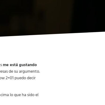
os
me está gustando
presas de su argumento.
low 2×01 puedo decir
ima lo que ha sido el