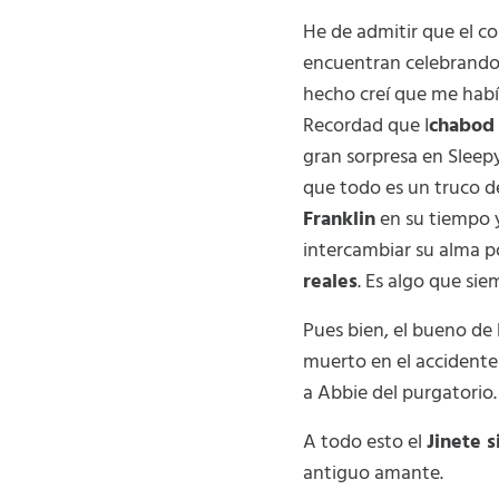
He de admitir que el c
encuentran celebrando 
hecho creí que me habí
Recordad que I
chabod 
gran sorpresa en Sleep
que todo es un truco d
Franklin
en su tiempo y
intercambiar su alma po
reales
. Es algo que si
Pues bien, el bueno de
muerto en el accidente 
a Abbie del purgatorio.
A todo esto el
Jinete 
antiguo amante.