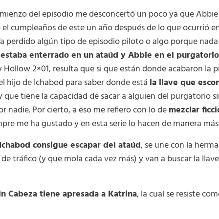
omienzo del episodio me desconcertó un poco ya que Abbie
el cumpleaños de este un año después de lo que ocurrió en 
a perdido algún tipo de episodio piloto o algo porque nada 
estaba enterrado en un ataúd y Abbie en el purgatorio
y Hollow 2×01, resulta que si que están donde acabaron la
el hijo de Ichabod para saber donde está
la llave que esc
 que tiene la capacidad de sacar a alguien del purgatorio s
r nadie. Por cierto, a eso me refiero con lo de
mezclar ficc
empre me ha gustado y en esta serie lo hacen de manera má
Ichabod consigue escapar del ataúd
, se une con la herm
de tráfico (y que mola cada vez más) y van a buscar la llave
sin Cabeza tiene apresada a Katrina
, la cual se resiste co