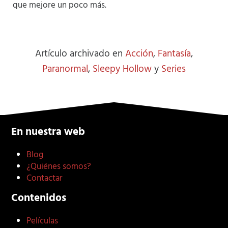
que mejore un poco más.
Artículo archivado en
Acción
,
Fantasía
,
Paranormal
,
Sleepy Hollow
y
Series
En nuestra web
Blog
¿Quiénes somos?
Contactar
Contenidos
Películas