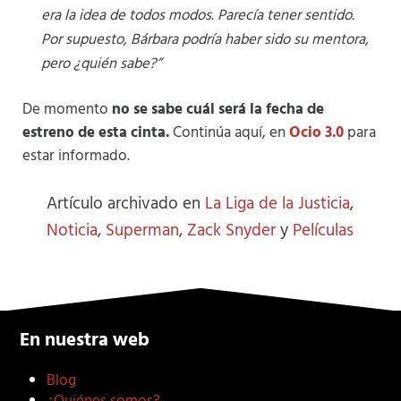
era la idea de todos modos. Parecía tener sentido.
Por supuesto, Bárbara podría haber sido su mentora,
pero ¿quién sabe?”
De momento
no se sabe cuál será la fecha de
estreno de esta cinta.
Continúa aquí, en
Ocio 3.0
para
estar informado.
Artículo archivado en
La Liga de la Justicia
,
Noticia
,
Superman
,
Zack Snyder
y
Películas
En nuestra web
Blog