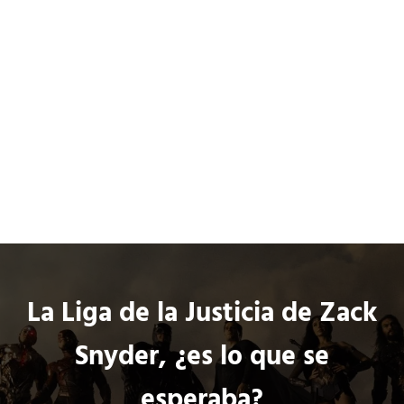
Saltar al contenido principal
Skip to header left navigation
Skip to header right navigation
Skip to site footer
ci
o
Películas
Series
Cómics
3
.
0
Co
La Liga de la Justicia de Zack
Snyder, ¿es lo que se
esperaba?