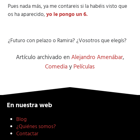
Pues nada más, ya me contareis si la habéis visto que
os ha aparecido,
yo le pongo un 6.
¿Futuro con pelazo o Ramira? ¿Vosotros que elegís?
Artículo archivado en
Alejandro Amenábar
,
Comedia
y
Películas
En nuestra web
Blog
¿Quiénes somos?
Contactar