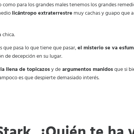
 como para los grandes males tenemos los grandes remedio
medio
licántropo extraterrestre
muy cachas y guapo que 
a chica.
s que pasa lo que tiene que pasar,
el misterio se va esfu
 de decepción en su lugar.
ria llena de topicazos
y de
argumentos manidos
que si b
 tampoco es que despierte demasiado interés.
Stark. ¿Quién te ha v