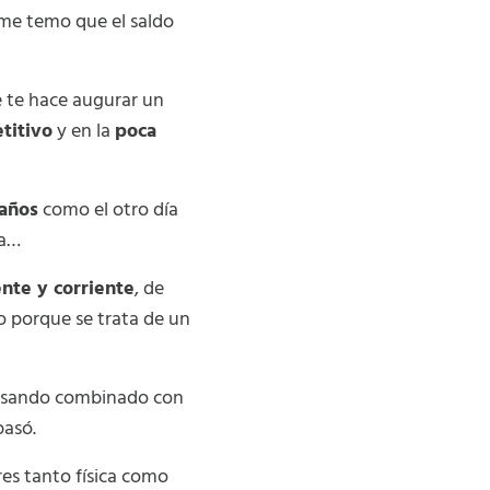
me temo que el saldo
 te hace augurar un
titivo
y en la
poca
años
como el otro día
ha…
ente y corriente
, de
o porque se trata de un
 pasando combinado con
pasó.
es tanto física como