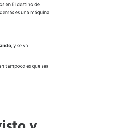
s en El destino de
además es una máquina
mando
, y se va
ien tampoco es que sea
isto y