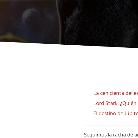
La cenicienta del e
Lord Stark. ¿Quién 
El destino de Júpite
Seguimos la racha de a