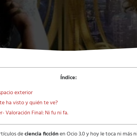
Índice:
spacio exterior
te ha visto y quién te ve?
r- Valoración Final: Ni fu ni fa.
rtículos de
ciencia ficción
en Ocio 3.0 y hoy le toca ni más 