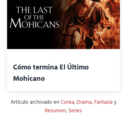
Cómo termina El Último
Mohicano
Artículo archivado en
Corea
,
Drama
,
Fantasía
y
Resumen
,
Series