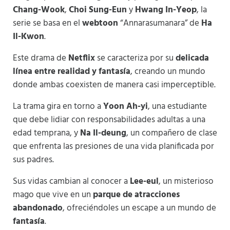
Chang-Wook
,
Choi Sung-Eun
y
Hwang In-Yeop
, la
serie se basa en el
webtoon
“Annarasumanara” de
Ha
Il-Kwon
.
Este drama de
Netflix
se caracteriza por su
delicada
línea entre realidad y fantasía
, creando un mundo
donde ambas coexisten de manera casi imperceptible​
​.
La trama gira en torno a
Yoon Ah-yi
, una estudiante
que debe lidiar con responsabilidades adultas a una
edad temprana, y
Na Il-deung
, un compañero de clase
que enfrenta las presiones de una vida planificada por
sus padres.
Sus vidas cambian al conocer a
Lee-eul
, un misterioso
mago que vive en un
parque de atracciones
abandonado
, ofreciéndoles un escape a un mundo de
fantasía
​.