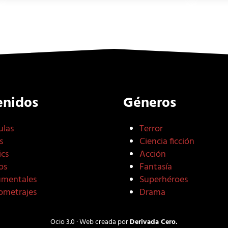
enidos
Géneros
ulas
Terror
s
Ciencia ficción
cs
Acción
os
Fantasía
mentales
Superhéroes
ometrajes
Drama
Ocio 3.0 · Web creada por
Derivada Cero.