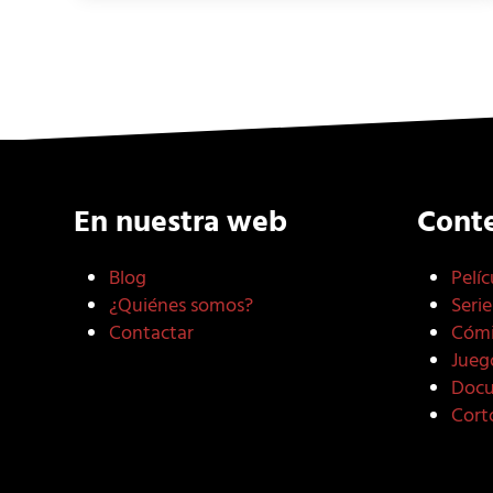
En nuestra web
Cont
Blog
Pelíc
¿Quiénes somos?
Serie
Contactar
Cómi
Jueg
Docu
Cort