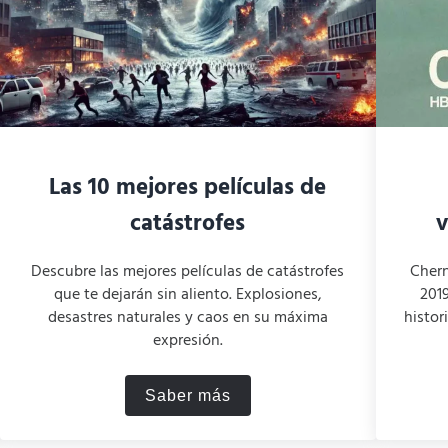
Las 10 mejores películas de
catástrofes
v
Descubre las mejores películas de catástrofes
Chern
que te dejarán sin aliento. Explosiones,
2019
desastres naturales y caos en su máxima
histor
expresión.
Saber más
añola El Barco: entre el misterio y la emoción
Las 10 mejores películas de cat