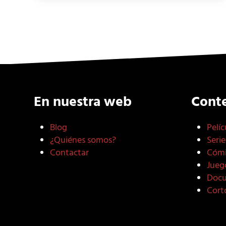
En nuestra web
Cont
Blog
Pelíc
¿Quiénes somos?
Serie
Contactar
Cómi
Jueg
Docu
Cort