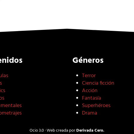
enidos
Géneros
ulas
Terror
s
Ciencia ficción
cs
Acción
os
Fantasía
mentales
Superhéroes
ometrajes
Drama
Ocio 3.0 · Web creada por
Derivada Cero.