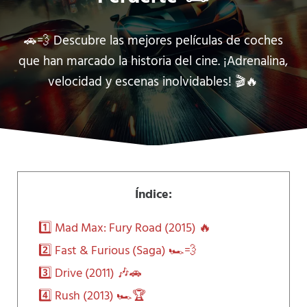
🚗💨 Descubre las mejores películas de coches
que han marcado la historia del cine. ¡Adrenalina,
velocidad y escenas inolvidables! 🎬🔥
Índice:
1️⃣ Mad Max: Fury Road (2015) 🔥
2️⃣ Fast & Furious (Saga) 🏎️💨
3️⃣ Drive (2011) 🎶🚗
4️⃣ Rush (2013) 🏎️🏆