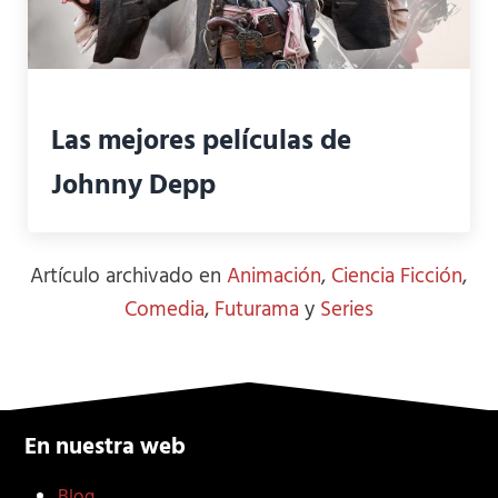
Las mejores películas de
Johnny Depp
Artículo archivado en
Animación
,
Ciencia Ficción
,
Comedia
,
Futurama
y
Series
En nuestra web
Blog