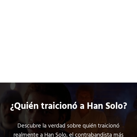
Saltar al contenido principal
Skip to header left navigation
Skip to header right navigation
Skip to site footer
ci
o
Películas
Series
Cómics
3
.
0
Co
¿Quién traicionó a Han Solo?
Descubre la verdad sobre quién traicionó
realmente a Han Solo, el contrabandista más