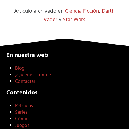
Artículo archivado en
Ciencia Ficción
,
Darth
Vader
y
Star Wars
En nuestra web
Blog
¿Quiénes somos?
Contactar
Contenidos
Películas
Series
Cómics
Juegos