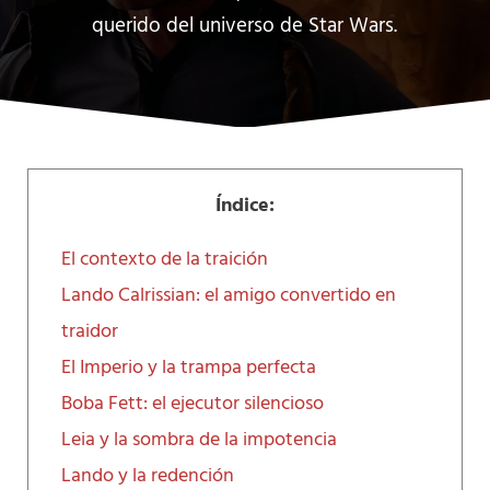
querido del universo de Star Wars.
Índice:
El contexto de la traición
Lando Calrissian: el amigo convertido en
traidor
El Imperio y la trampa perfecta
Boba Fett: el ejecutor silencioso
Leia y la sombra de la impotencia
Lando y la redención