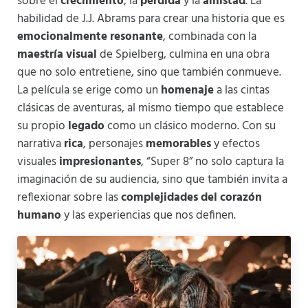
sobre el
crecimiento
, la
pérdida
y la
amistad
. La
habilidad de J.J. Abrams para crear una historia que es
emocionalmente resonante
, combinada con la
maestría visual
de Spielberg, culmina en una obra
que no solo entretiene, sino que también conmueve.
La película se erige como un
homenaje
a las cintas
clásicas de aventuras, al mismo tiempo que establece
su propio
legado
como un clásico moderno. Con su
narrativa
rica
, personajes
memorables
y efectos
visuales
impresionantes
, “Super 8” no solo captura la
imaginación de su audiencia, sino que también invita a
reflexionar sobre las
complejidades del corazón
humano
y las experiencias que nos definen.