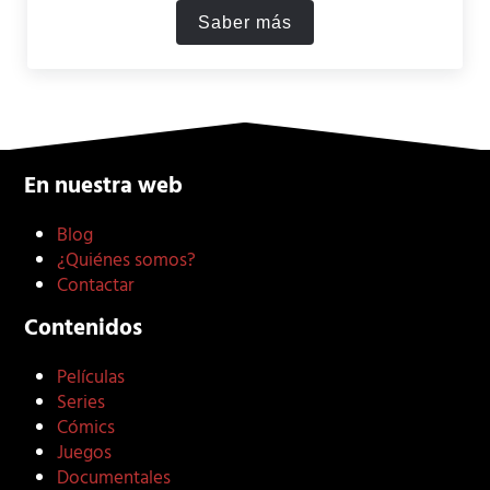
Saber más
Chernobyl (2019): una verd
En nuestra web
Blog
¿Quiénes somos?
Contactar
Contenidos
Películas
Series
Cómics
Juegos
Documentales