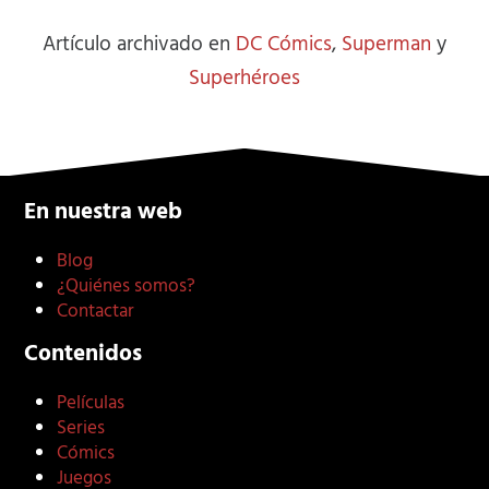
Artículo archivado en
DC Cómics
,
Superman
y
Superhéroes
En nuestra web
Blog
¿Quiénes somos?
Contactar
Contenidos
Películas
Series
Cómics
Juegos