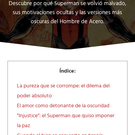
Descubre por qué Superman se volvió malvado,
sus motivaciones ocultas y las versiones más
oscuras del Hombre de Acero.
Índice:
La pureza que se corrompe: el dilema del
poder absoluto
El amor como detonante de la oscuridad
“Injustice”: el Superman que quiso imponer
la paz