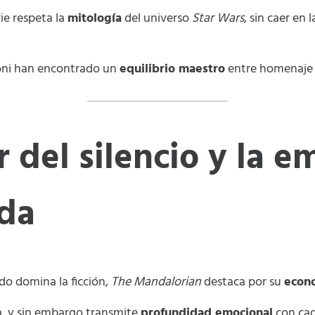
ie respeta la
mitología
del universo
Star Wars
, sin caer en 
loni han encontrado un
equilibrio maestro
entre homenaje y
r del silencio y la e
da
do domina la ficción,
The Mandalorian
destaca por su
econ
a, y sin embargo transmite
profundidad emocional
con cad