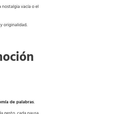
la nostalgia vacía o el
 originalidad.
moción
omía de palabras
.
a gesto, cada pausa,