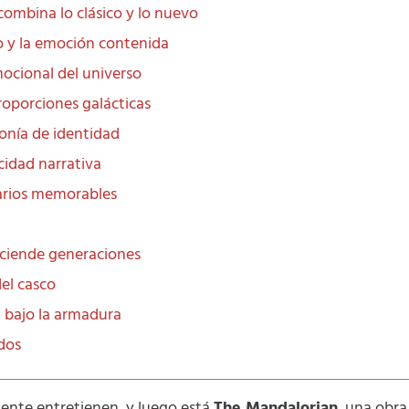
combina lo clásico y lo nuevo
io y la emoción contenida
mocional del universo
roporciones galácticas
fonía de identidad
cidad narrativa
arios memorables
sciende generaciones
del casco
a bajo la armadura
ados
ente entretienen, y luego está
The Mandalorian
, una obr