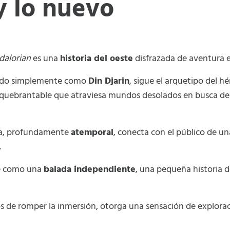
 y lo nuevo
dalorian
es una
historia del oeste
disfrazada de aventura e
cido simplemente como
Din Djarin
, sigue el arquetipo del hé
nquebrantable que atraviesa mundos desolados en busca de
iva, profundamente
atemporal
, conecta con el público de 
.
te como una
balada independiente
, una pequeña historia 
os de romper la inmersión, otorga una sensación de explora