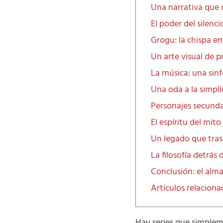
Una narrativa que 
El poder del silenc
Grogu: la chispa e
Un arte visual de p
La música: una sin
Una oda a la simpli
Personajes secund
El espíritu del mito
Un legado que tra
La filosofía detrás 
Conclusión: el alm
Artículos relacion
Hay series que simplem