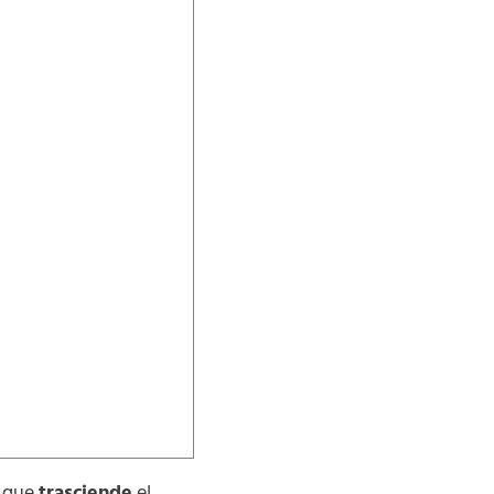
a que
trasciende
el