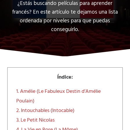
¿Estás buscando películas para aprender
francés? En este artículo te dejamos una lista
ordenada por niveles para que puedas
conseguirlo.
Índice:
1. Amélie (Le Fabuleux Destin d’Amélie
Poulain)
2. Intouchables (Intocable)
3. Le Petit Nicolas
4. La Vie en Rose (La Môme)